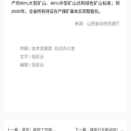
产的90%大型矿山、80%中型矿山达到绿色矿山标准；到
2030年，全省所有持证在产煤矿基本实现智能化。
来源：山西省自然资源厅
供稿 | 技术发展部 综合办公室
文字
|
张彩云
编辑
| 张彩云
上一篇 : 速览！政府工作报告中的煤炭要点
下一篇 : 煤炭行业新动向！涉及煤矿智能化、瓦斯防治、工程量计算→【20